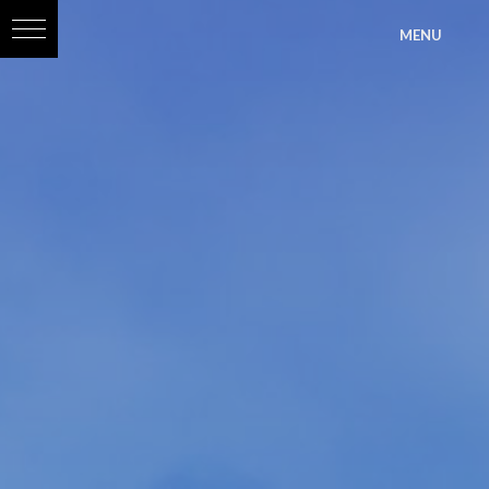
?>
MENU