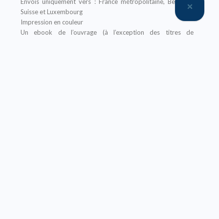
Envois uniquement vers : France métropolitaine, Belgique,
Suisse et Luxembourg
Impression en couleur
Un ebook de l’ouvrage (à l’exception des titres de
l’Encyclopédie SCIENCES) est offert pour tout achat
de sa version papier sur notre site, il vous sera envoyé après
la finalisation de votre commande
Offre non applicable aux librairies
– Ebook (Collections classiques, Encyclopédie
SCIENCES, Abrégés) :
Prix réservé aux particuliers
Pour les institutions :
nous contacter
Nos ebooks sont au format PDF (compatible sur tout
support)
Description
Sommaire
Coordonnateur(s)