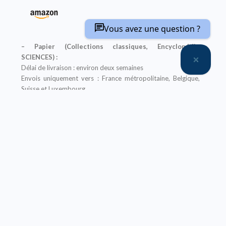
Vous avez une question ?
– Papier (Collections classiques, Encyclopédie
SCIENCES) :
Délai de livraison : environ deux semaines
Envois uniquement vers : France métropolitaine, Belgique,
Suisse et Luxembourg
Impression en couleur
Un ebook de l’ouvrage (à l’exception des titres de
l’Encyclopédie SCIENCES) est offert pour tout achat
de sa version papier sur notre site, il vous sera envoyé après
la finalisation de votre commande
Offre non applicable aux librairies
– Ebook (Collections classiques, Encyclopédie
SCIENCES, Abrégés) :
Prix réservé aux particuliers
Pour les institutions :
nous contacter
Nos ebooks sont au format PDF (compatible sur tout
support)