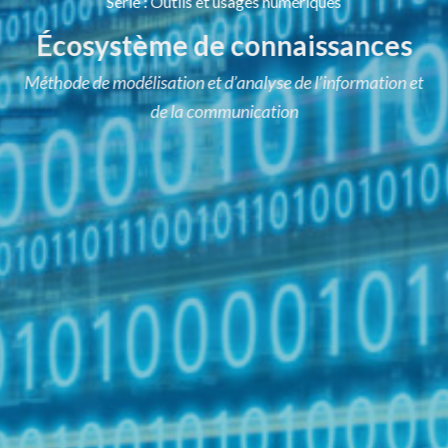
Série
:
Outils et usages numériques
Écosystème de connaissances
Méthode de modélisation et d’analyse de l’information et
de la communication