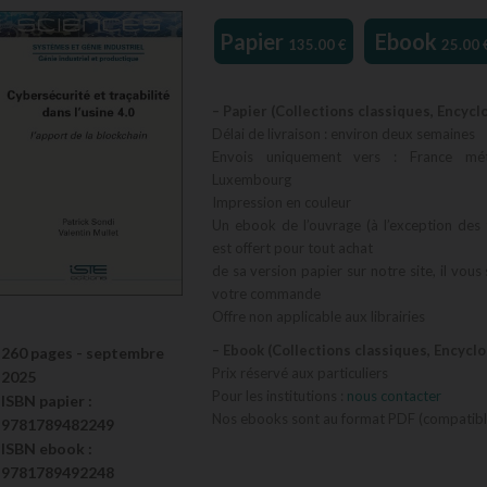
Papier
Ebook
135.00
€
25.00
– Papier (Collections classiques, Encycl
Délai de livraison : environ deux semaines
Envois uniquement vers : France métr
Luxembourg
Impression en couleur
Un ebook de l’ouvrage (à l’exception des 
est offert pour tout achat
de sa version papier sur notre site, il vous
votre commande
Offre non applicable aux librairies
– Ebook (Collections classiques, Encycl
260 pages -
septembre
Prix réservé aux particuliers
2025
Pour les institutions :
nous contacter
ISBN
papier
:
Nos ebooks sont au format PDF (compatible
9781789482249
ISBN
ebook
:
9781789492248