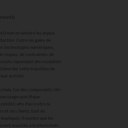
teur(s)
 4.0
met en lumière les enjeux
roduction. Outre les gains de
les technologies numériques,
 risques, de contraintes, de
 existe cependant des modalités
d’aborder cette transition de
eur activité.
kchain, l’un des composants clés
e son usage spécifique
abilité, afin d’accroître la
s et ses clients, tout en
 impliqués. Il montre que les
uvent associés à la blockchain