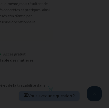
e elle-même, mais résultent de
 concrètes et pratiques, ainsi
osés afin d’anticiper
e usine opérationnelle.
Accès gratuit
Table des matières
 et de la traçabilité dans
Vous avez une question ?