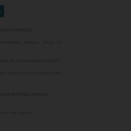
€
opédie SCIENCES) :
opolitaine, Belgique, Suisse et
titres de l’Encyclopédie SCIENCES)
 sera envoyé après la finalisation de
opédie SCIENCES, Abrégés) :
 sur tout support)