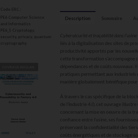
Code ERC :
PE6 Computer Science
Description
Sommaire
Au
and Informatics
PE6_5 Cryptology,
Cybersécurité et traçabilité dans l’usine
security, privacy, quantum
liés à la digitalisation des sites de p
cryptography
productivité apportés par les nouvel
cette transformation s’accompagne de
dépendances et de coûts nouveaux. Il
OUVRAGE ANGLAIS
Cybersecurity
pratiques permettant aux industriels 
and
manière globalement bénéfique pour l
Traceability in
Factory 4.0
À travers le cas spécifique de la bloc
Patrick Sondi,
de l’industrie 4.0, cet ouvrage illustr
Valentin Mullet
concernant la mise en oeuvre de la traç
confiance entre l’usine, ses fournisseur
VOIR
L'OUVRAGE
préservant la confidentialité des tiers
coûts énergétiques et de stockage so