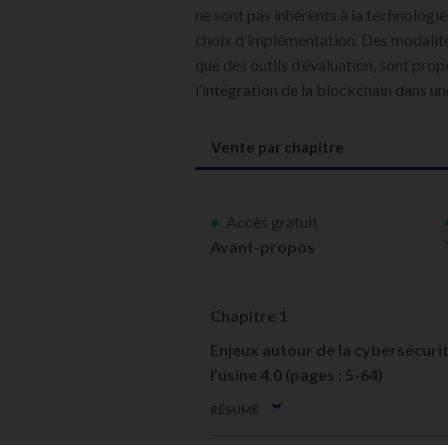
ne sont pas inhérents à la technologi
choix d’implémentation. Des modalités
que des outils d’évaluation, sont prop
l’intégration de la blockchain dans un
Vente par chapitre
Accès gratuit
Avant-propos
Chapitre 1
Enjeux autour de la cybersécurité
l’usine 4.0 (pages : 5-64)
RÉSUMÉ