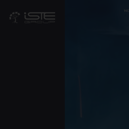
?>
NO