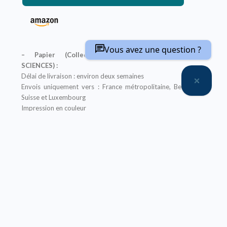
Vous avez une question ?
– Papier (Collections classiques, Encyclopédie
SCIENCES) :
Délai de livraison : environ deux semaines
Envois uniquement vers : France métropolitaine, Belgique,
Suisse et Luxembourg
Impression en couleur
Un ebook de l’ouvrage (à l’exception des titres de
l’Encyclopédie SCIENCES) est offert pour tout achat
de sa version papier sur notre site, il vous sera envoyé après
la finalisation de votre commande
Offre non applicable aux librairies
– Ebook (Collections classiques, Encyclopédie
SCIENCES, Abrégés) :
Prix réservé aux particuliers
Pour les institutions :
nous contacter
Nos ebooks sont au format PDF (compatible sur tout