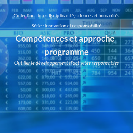
Collection
:
Interdisciplinarité, sciences et humanités
Série
:
Innovation et responsabilité
Compétences et approche-
programme
Outiller le développement d’activités responsables