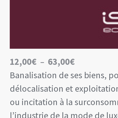
Plage
12,00
€
–
63,00
€
de
prix :
Banalisation de ses biens, p
12,00€
à
63,00€
délocalisation et exploitat
ou incitation à la surconsomm
l’industrie de la mode de lux