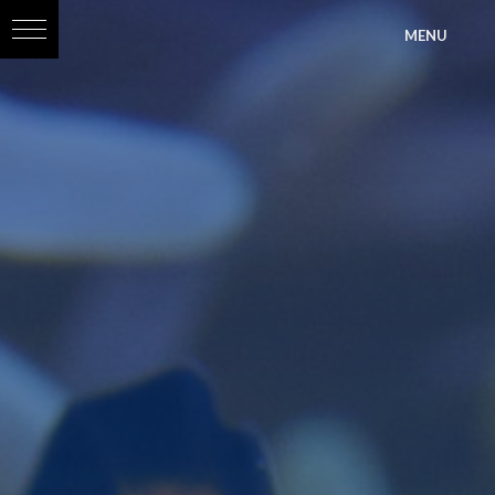
?>
MENU