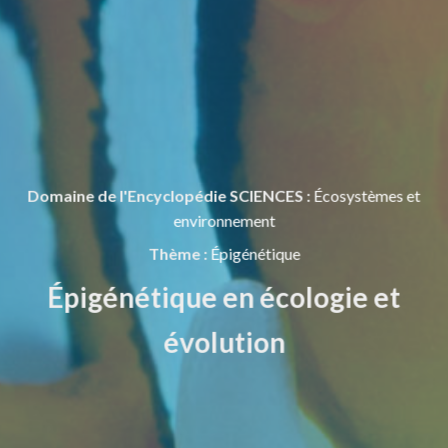
Domaine de l'Encyclopédie SCIENCES :
Écosystèmes et
environnement
Thème :
Épigénétique
Épigénétique en écologie et
évolution