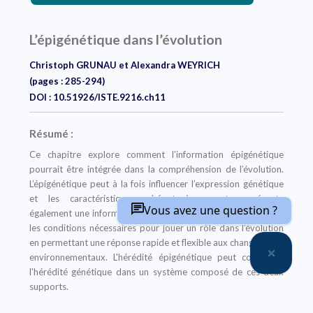
L’épigénétique dans l’évolution
Christoph GRUNAU et Alexandra WEYRICH
(pages : 285-294)
DOI : 10.51926/ISTE.9216.ch11
Résumé :
Ce chapitre explore comment l’information épigénétique
pourrait être intégrée dans la compréhension de l’évolution.
L’épigénétique peut à la fois influencer l’expression génétique
et les caractéristiques phénotypiques, et représente
Vous avez une question ?
également une information qui est héritable. Elle remplit donc
les conditions nécessaires pour jouer un rôle dans l’évolution
en permettant une réponse rapide et flexible aux changements
environnementaux. L'hérédité épigénétique peut compléter
l'hérédité génétique dans un système composé de ces deux
supports.